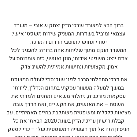
ברוך הבא למשרד עורכי הדין יצחק שאובי – משרד
עצמאי ומוביל בשדרות, המעניק שירות משפטי אישי,
יסודי ונחוש לתושבי הדרום והמרכז.
המשרד הוקם מתוך שליחות אחת ברורה: להעניק לכל
אדם ייצוג משפטי איכותי, הוגן ואנושי, כזה שמבוסס על
אמון, מקצועיות ונחישות אמיתית להשיג צדק.
את דרכי התחלתי הרבה לפני שנכנסתי לעולם המשפט.
במשך למעלה מעשור עסקתי בתחום הנדל״ן, ליוויתי
עסקאות מורכבות, ניהלתי משאים ומתנים ולמדתי את
השטח – את האנשים, את הקשיים, ואת הדרך שבה
מציאות כלכלית ומשפטית משתלבת בחיים האמיתיים. עם
קבלת רישיון עריכת הדין בשנת 2020, הבאתי את כל
הניסיון הזה אל תוך העשייה המשפטית שלי – כדי לספק