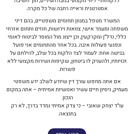
ללקוחותיי ליווי מקצועי בגובה העיניים, תוך חשיבה
אסטרטגית וראייה רחבה של כל מקרה.
המשרד מטפל במגוון תחומים משפטיים, בהם דיני
משפחה ומעמד אישי, צוואות וירושות, חוזים ותחום אזרחי
כללי, נדל״ן ומקרקעין, וכן ייצוג מול המוסד לביטוח לאומי
ונפגעי פעולות איבה. בכל אחד מהתחומים אני פועל
בגישה אחת: לעמוד לצד הלקוח בכל שלב, להילחם על
זכויותיו, ולהעניק לו ביטחון, שקיפות ושירות מקצועי ללא
פשרות.
אם אתה מחפש עורך דין שיודע לשלב ידע משפטי
מעמיק, ניסיון חיים עשיר ואנושיות אמיתית – אתה במקום
הנכון.
עו״ד יצחק שאובי – כי צדק אמיתי נמדד בדרך, לא רק
בתוצאה.