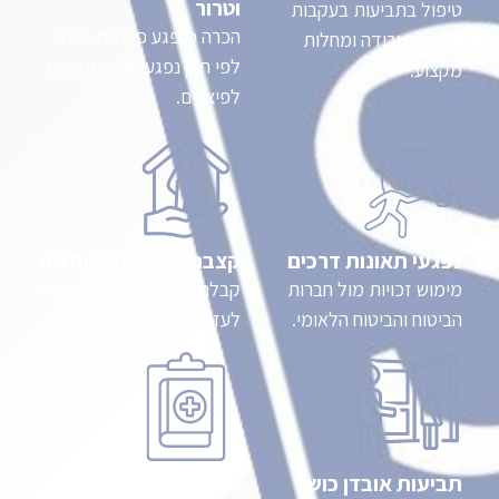
וטרור
טיפול בתביעות בעקבות
הכרה כנפגע פעולות איבה
תאונות עבודה ומחלות
לפי חוק נפגעי איבה וזכאות
מקצוע.
לפיצויים.
נפגעי תאונות דרכים
קצבת שירותים מיוחדים
מימוש זכויות מול חברות
קבלת גמלה לנכים הזקוקים
הביטוח והביטוח הלאומי.
לעזרה יומיומית.
תביעות אובדן כושר
נכות רפואית זמנית