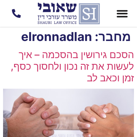
לתוכן
מחבר:
elronnadlan
הסכם גירושין בהסכמה – איך
לעשות את זה נכון ולחסוך כסף,
זמן וכאב לב